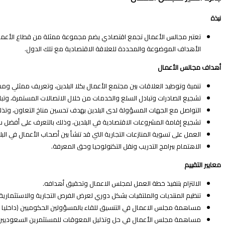
عن
نبذة
تعتبر مجالس الأعمال تجمع اقتصادي يضم مجموعة ممثلة من قطاع الأعمال ب
الأهداف الموضوعة والمحددة للعلاقة الاقتصادية مع تلك الدول.
أهداف مجالس الأعمال
تنمية وتوطيد العلاقات بين مجتمع الأعمال بكلا البلدين، وتعريف ممثلي ومش
تشجيع الصادرات وتبادل السلع والخدمات من خلال الاتصالات المستمرة، وتب
التواصل مع الجهات المسؤولة لدى البلدين بهدف تحسين مناخ التعاون، وتذل
تشجيع إقامة المشروعات الاقتصادية في البلدين، وذلك بالتعرف على أفضل س
العمل على تسوية المنازعات التجارية التي قد تنشأ بين أصحاب الأعمال في البل
الاهتمام ببرامج التدريب ونقل التكنولوجيا وحق المعرفة.
معايير التقييم
الالتزام بتنفيذ خطة العمل لمجلس الاعمال وتحقيق أهدافه.
تنظيم المنتديات والملتقيات بشكل دوري لعرض الفرص التجارية والاستثمارية (ب
مساهمة مجلس الاعمال في التنسيق للقاء بالمسؤولين الحكوميين (داخليا وخ
مساهمة مجلس الأعمال في حل وتذليل المعوقات للمستثمرين السعوديين وا