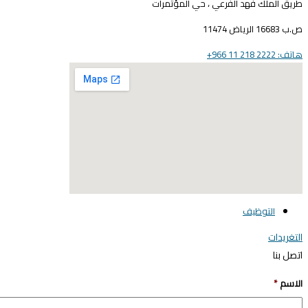
طريق الملك فهد الفرعي ، حي المؤتمرات
ص.ب 16683 الرياض 11474
هاتف: 2222 218 11 966+
elegant media icon set
التوظيف
التغريدات
اتصل بنا
الاسم
*