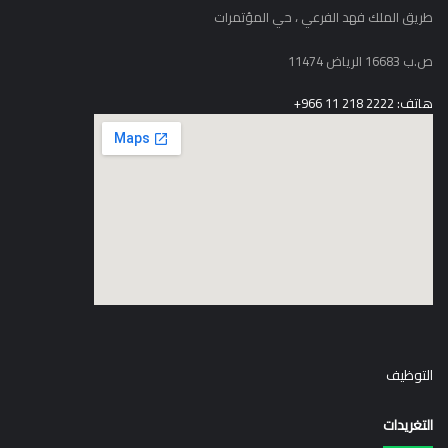
طريق الملك فهد الفرعي ، حي المؤتمرات
ص.ب 16683 الرياض 11474
هاتف: 2222 218 11 966+
elegant media icon set
التوظيف
التغريدات