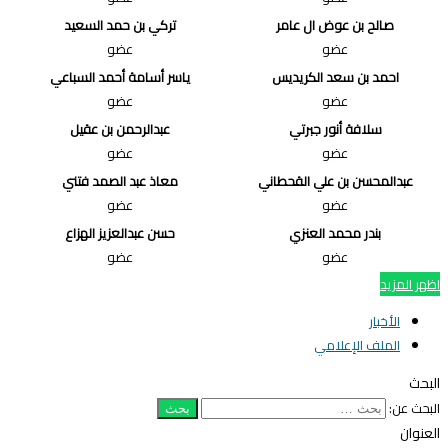
صالح بن عوض ال عامر
تركي بن حمد السعيد
عضو
عضو
احمد بن سعد الكريديس
ياسر أسامة أحمد السباعي
عضو
عضو
سلافة أنور جبرتي
عبدالرحمن بن عقيل
عضو
عضو
عبدالمحسن بن علي القحطاني
معاذ عبد الصمد فتني
عضو
عضو
بندر محمد العنزي
حسن عبدالعزيز الهزاع
عضو
عضو
ظهر المزيد
الأخبار
الملف الإعلامي
لبحث
لبحث عن:
لعنوان