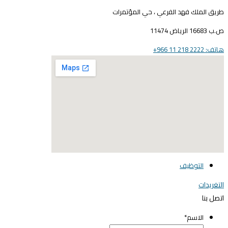
ريق الملك فهد الفرعي ، حي المؤتمرات
16683 الرياض 11474
ف: 2222 218 11 966+
elegant media icon se
التوظيف
لتغريدات
تصل بنا
الاسم
*