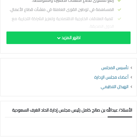
رفع مستوى قطاع المنشآت الصغيرة والمتوسطة.
المساهمة في توطين القوى العاملة في منشآت قطاع الأعمال.
تنمية العلاقات الخارجية الاقتصادية وتعزيز الشراكة التجارية مع
الدول الصديقة.
تمتين العلاقة بين الاتحاد والغرف السعودية وبين بعضهما
اظهر المزيد
البعض.
تمثيل قطاع الأعمال السعودي في المحافل الدولية.
تفعيل ممارسة المسؤولية الاجتماعية لدى الغرف السعودية
تأسيس المجلس
وكافة قطاعات الأعمال بالمملكة.
أعضاء مجلس الإدارة
المساهمة في تطوير الصناعات السعودية القائمة وتسهيل
إقامة الصناعات المساندة لها.
الهيكل التنظيمي
العمل على تحسين صورة أصحاب الأعمال لدى المجتمع والإعلام
بشكل مستمر.
الأستاذ/ عبدالله بن صالح كامل رئيس مجلس إدارة اتحاد الغرف السعودية
<
العودة للصفحة السابقة