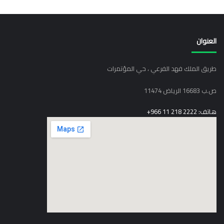
العنوان
طريق الملك فهد الفرعي ، حي المؤتمرات
ص.ب 16683 الرياض 11474
هاتف: 2222 218 11 966+
elegant media icon set