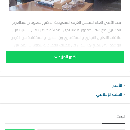
بحث الأمين العام لمجلس الغرف السعودية الدكتور سعود بن عبدالعزيز
المشاري مع سفير جمهورية غانا لدى المملكة طاهر بيمبالي سبل تعزيز
علاقات التعاون التجاري والاستثماري بين البلدين، والاستفادة من الفرص
الواعدة التي يتمتع بها البلدان في مختلف القطاعات لتطوير شراكات بين
قطاعي الأعمال.
اظهر المزيد
ونوه المشاري في مستهل اللقاء بالعلاقات السعودية الغانية ، لافتاً إلى
اهتمام المستثمرين السعوديين باستكشاف أسواق وفرص استثمارية
جديدة في إطار رؤية المملكة 2030 وجهود تعزيز الصادرات السعودية،
الأخبار
فيما أكد أهمية الدور الذي يمكن أن يلعبه قطاعي الأعمال السعودي
الملف الإعلامي
والغاني في تعزيز العلاقات التجارية بين البلدين، معرباً عن استعداد مجلس
الغرف السعودية لتقديم كل أشكال الدعم والمؤازرة لجهود تنمية
علاقات التعاون الاقتصادي.
البحث
من جهته أشار سفير جمهورية غانا لدى المملكة طاهر بيمبالي إلى