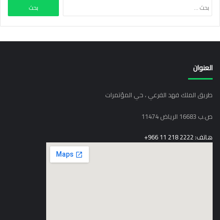
البحث
اهتمام بلاده بتعزيز علاقاتها الاقتصادية مع المملكة أسوة بالعلاقات
عن:
السياسية والدبلوماسية بين البلدين والتي بدأت مطلع الستينات من القرن
الميلادي الماضي، لافتاً لما تتميز به غانا من موقع استراتيجي وما يتوافر
بها من فرص استثمارية واعدة في قطاعات التعدين و الذهب ، والنفط
والغاز، والسياحة، والمناطق الاقتصادية، والمصرفية الاسلامية، فضلاً عن
العنوان
ما تقدمه من حوافز استثمارية للمستتثمرين الأجانب وما تتميز به من
أنظمة ضريبية مشجعة.
طريق الملك فهد الفرعي ، حي المؤتمرات
ودعا السفير الغاني أصحاب الأعمال السعوديين لزيارة غانا والاطلاع على
ص.ب 16683 الرياض 11474
الفرص الاستثمارية الكبيرة التي تتيحها للمستثمرين الأجانب في مختلف
القطاعات، مؤكداً رغبة بلاده في جذب الاستثمارات السعودية الرائدة .
هاتف: 2222 218 11 966+
وجرى خلال اللقاء اقتراح تنظيم زيارة وفد من قطاع الأعمال السعودي
لزيارة جمهورية غانا لمناقشة فرص التعاون مع نظيره قطاع الأعمال
الغاني.