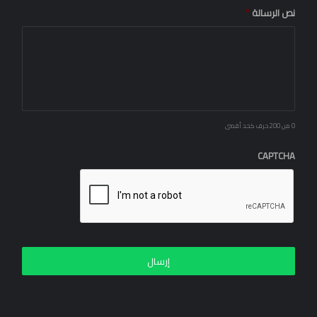
نص الرسالة
*
0 من 200 حرف كحد أقصى
CAPTCHA