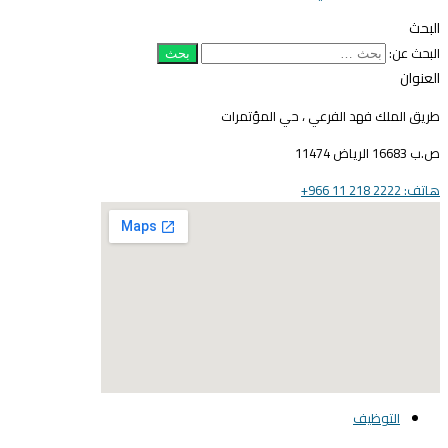
لبحث
لبحث عن:
لعنوان
ريق الملك فهد الفرعي ، حي المؤتمرات
16683 الرياض 11474
ف: 2222 218 11 966+
elegant media icon se
التوظيف