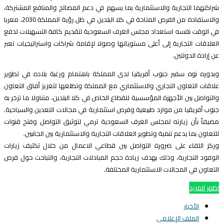
راكتهما التجارية والاستثمارية بما يسهم في دعم المصالح والمنافع المشتركة،
والاستفادة من الفرص المتاحة في كلا البلدين في ظل رؤية المملكة 2030، معربا
ي الوقت نفسه استعداد مجلس الغرف السعودية لتقديم كافة التسهيلات لدفع
لعلاقات التجارية إلى أعلى مستوياتها وصولا لإقامة شراكات واستراتيجيات تعبر
ن إرادة الدولتين.
بدوره نوه سفير جنوب أفريقيا لدى المملكة باهتمام ورغبة بلاده في تطوير
لاقات التعاون التجاري والاستثماري مع المملكة وتطلعها لتعزيز أفاق التعاون
التواصل بين الأجهزة المؤسسية للقطاع الخاص في كلا البلدين، متناولا ما تزخر به
نوب أفريقيا من موارد طبيعية وفرص استثمارية في مجالات التعدين والسياحية.
ضيفاً بأن زيارته لمجلس الغرف السعودية ترمي لتوثيق التواصل وفتح قنوات
لتعاون بما يدعم تنمية وتطوير العلاقات التجارية والاستثمارية بين الجانبين.
ركز اللقاء على ضرورة التواصل بين قطاعي الاعمال من خلال تكثيف زيارات
لوفود التجارية، وذلك بهدف زيادة حجم المبادلات التجارية، والتباحث حول فرص
لتعاون في المجالات الاستثمارية المختلفة.
ظهر المزيد
الأخبار
الملف الإعلامي