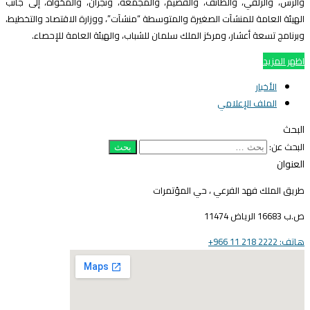
الرس، والزلفي، والطائف، والقصيم، والمجمعة، ونجران، والمخواة، إلى جانب
لهيئة العامة للمنشآت الصغيرة والمتوسطة “منشآت”، ووزارة الاقتصاد والتخطيط،
برنامج تسعة أعشار، ومركز الملك سلمان للشباب، والهيئة العامة للإحصاء.
ظهر المزيد
الأخبار
الملف الإعلامي
لبحث
لبحث عن:
لعنوان
ريق الملك فهد الفرعي ، حي المؤتمرات
16683 الرياض 11474
ف: 2222 218 11 966+