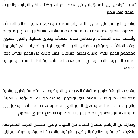
عزيز التواصل بين المسؤولين في هذه الجهات وكذلك نقل التجارب والخبرات
لقيمة فيما بينهم.
ناقش البرنامج على مدى ثلاثة أيام تسعة مواضيع تتعلق بقطاع المنشآت
لصغيرة والمتوسطة تضمنت فلسفة هذه المنشآت والابتكار والابداع، ومفهوم
أهمية هذه المنشآت، وخصائص هذه المنشآت وطرق تحليلها، والدور التنموي
هذه المنشآت، ومؤشرات قياس الدور التنموي لها، والتحديات التي تواجهها،
مفهوم الدعم الفني وآليات تحديد احتياجات المشروعات من الدعم الفني، ودور
لغرف التجارية والصناعية في دعم هذه المنشآت، وخرائط الاستثمار ومنهجية
عدادها.
شهدت الورشة طرح ومناقشة العديد من الموضوعات المتعلقة بتطوير وتنمية
ذه المنشآت وتذليل العقبات التي تواجهها، وتنمية مهارات المسؤولين بالمراكز
الجهات ذات العلاقة وتفعيل الدور الذي تقوم به هذه المنشآت للوصول إلى
خرجات تحقق الطموح المتمثل في الارتقاء بهذا القطاع الحيوي والمهم.
شارك في البرنامج ممثلين للعديد من الجهات وهي: مجلس الغرف السعودية،
الغرف التجارية والصناعية بالرياض، والشرقية، والمدينة المنورة، والجوف، وجازان،