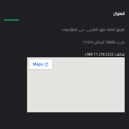
العنوان
طريق الملك فهد الفرعي ، حي المؤتمرات
ص.ب 16683 الرياض 11474
هاتف: 2222 218 11 966+
elegant media icon set