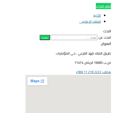
اظهر المزيد
الأخبار
الملف الإعلامي
البحث
البحث عن:
العنوان
طريق الملك فهد الفرعي ، حي المؤتمرات
ص.ب 16683 الرياض 11474
هاتف: 2222 218 11 966+