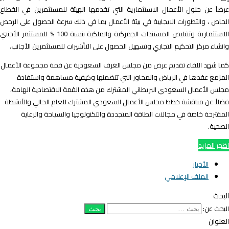
رضاَ عن حلول الأعمال الاستثمارية التي تقدمها الهيئة للمستثمرين في القطاع
لخاص ، والتطورات الايجابية في بيئة الأعمال بما في ذلك سرعة الحصول على الرخص
الاستثمارية وتقليص المستندات الجمركية والملكية بنسبة 100 % للمستثمر الأجنبي
انشاء مركز التحكيم التجاري وتسهيل الحصول على التأشيرات للمستثمرين الأجانب.
ما شهد اللقاء تقديم عرض من مجلس الغرف السعودية عن قمة مجموعة الأعمال
لمزمع عقدها في الرياض والمحاور التي تتضمنها وكيفية مساهمة واستفادة
جلس الأعمال السعودي البريطاني المشترك من هذه القمة الاقتصادية الهامة،
ضلاً عن مناقشة خطط مجلس الأعمال السعودي المشترك للعام الحالي والأنشطة
لمقترحة خاصة في مجالات الطاقة المتجددة والتكنولوجيا والسياحة والرعاية
لصحية.
ظهر المزيد
الأخبار
الملف الإعلامي
لبحث
لبحث عن:
لعنوان