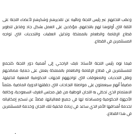
عقب انتخابهم عبر رئيس اللجنة ونائبيه عن تقديرهم وشكرهم لأعضاء اللجنة على
لثقة التي أولوها لهم بانتخابهم، مؤكدين على العمل بشكل جاد وفاعل لتطوير
طاع الإقامة والطعام بالمملكة وتذليل العقبات والتحديات التي تواجه
لمستثمرين في القطاع.
يما نوه رئيس اللجنة الأستاذ نايف الراجحي إلى أهمية دور اللجنة كتجمع
لمستثمرين في قطاع الإقامة والطعام بالمملكة يعمل على حماية مصالحهم
نقل التحديات والمعوقات التي تواجههم للجهات الحكومية المعنية لتذليلها،
ضيفاً أنهم سيعملون على مواصلة النجاحات التي حققتها الدورة الماضية ،مثمناً
لاهتمام الذي تحظي به اللجان الوطنية من قبل مجلس الغرف السعودية، وكافة
لأجهزة الحكومية ومساندته لها في جميع فعالياتها، فضلاً عن تسخير إمكانياته
خدمة أهدافها الأمر الذي ساعد في زيادة فاعلية تلك اللجان وخدمة المستثمرين
ي هذا القطاع.