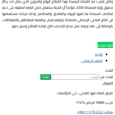
قال نثمن دعم القيادة الرشيدة لهذا القطاع الهام والحيوي الذي يمثل أحد ركائز
تحقيق رؤية المملكة 2030، مؤكداً أن اللجنة ستعمل خلال الفترة المقبلة على دعم
طاعات السياحة بما فيها الإيواء والفنادق والمطاعم، وذلك لزيادة مساهمتها
ي الناتج المحلي الإجمالي للمملكة وتوفير فرص وظيفية للمواطنين والمواطنات،
الإضافة إلى عقد ورشة عمل لحصر التحديات التي تواجه القطاع وسبل حلها.
ظهر المزيد
الأخبار
الملف الإعلامي
لبحث
لبحث عن:
لعنوان
ريق الملك فهد الفرعي ، حي المؤتمرات
16683 الرياض 11474
ف: 2222 218 11 966+