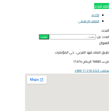
اظهر المزيد
الأخبار
الملف الإعلامي
البحث
البحث عن:
العنوان
طريق الملك فهد الفرعي ، حي المؤتمرات
ص.ب 16683 الرياض 11474
هاتف: 2222 218 11 966+