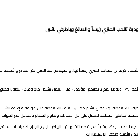
ية تنتخب العنزي رئيساً والصائغ وباطرفي نائبين
ثقة التي أولوها لهم بانتخابهم، مؤكدين على العمل بشكل جاد وفاعل لتطوير قطاع ال
لغرف السعودية لها، وقال: نشكر مجلس الغرف السعودية على موافقته إعادة انشاء اللج
 مختلف مناطق المملكة للعمل على حل التحديات وتطوير القطاع بالتفاعل مع الجهات ا
ناعية للذهب بجدة، وقريباً مدينة مماثلة لها في الرياض، الى جانب إجراء دراسات م
ن الثمينة وتحفيز الاستثمار ات