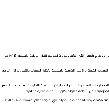
انتخبت اللجنة الوطنية للمعادن الثمينة والاحجار الكريمة بمجلس الغرف السعودية، الأستاذ كريم بن شحاذة العنزي رئيساً لها، والمهندس عبد الغني بكر الصائغ والأستاذ علي بن صالح باطرفي نائبين للرئيس للدورة الجديدة للجان الوطنية بالمجلس (1441هـ –
معادن الثمينة والأحجار الكريمة بالمملكة وتذليل العقبات والتحديات التي تواجه
نة الوطنية للمعادن الثمينة والاحجار الكريمة ضمن اللجان الخاصة ودعمها المميز
لحكومية ضمن الأنظمة واللوائح لخلق استثمارات محلية وعالمية.
ستفيضة مختصة برصد المعوقات والتحديات التي تواجه القطاع، واستحداث هيئة للذهب