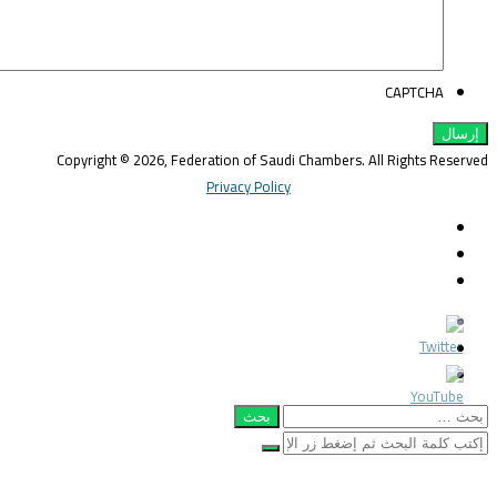
CAPTCHA
Copyright © 2026, Federation of Saudi Chambers. All Rights Reserve
Privacy Policy
Twitter
LinkedIn
YouTube
غلاق
Twitter
لذهاب
LinkedIn
ى
YouTube
أعلى
بحث
ن:
غلاق
أبحث
عن