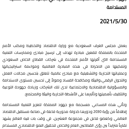
عن
لمستدامة
2021/5/3
عمل مجلس الغرف السعودية مع وزارة الاقتصاد والتخطيط ومكتب الأمم
لمتحدة بالمملكة لتفعيل مبادرة تهدف إلى ترسيخ مبادئ وممارسات التنمية
لمستدامة التي أقرتها الأمم المتحدة في شركات القطاع الخاص السعودي
تمكينها من الانخراط في هذه المبادرة العالمية ومواءمة استراتيجياتها
عملياتها التجارية والتشغيلية مع مبادئ عالمية تتعلق بتحسين مجالات العمل
التحول الرقمي،والبيئة ومكافحة الفساد وصولاً إلى تحسين مستوى الاستدامة
المسؤولية الاقتصادية والاجتماعية لدى تلك الشركات وزيادة جهودة التوعية
التثقيف بأهميتها وتأثيرها على الأنشطة التجارية والبيئة والمجتمع.
تأتي هذه المساعي منسجمة مع جهود المملكة لتعزيز التنمية المستدامة
إنطلاقاً من رؤية 2030 ودورها كدولة محورية فاعلة في صناعة مستقبل الاقتصاد
لعالمي وكعضو فاعل في مجموعة العشرين، في وقت بات فيه العالم يشهد
قارباً متزايداً بين رؤى القطاعين العام والخاص لتحقيق النمو الاقتصادي المستدام