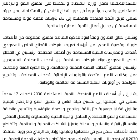
لمستدامة،فيما تعمل وزارة الاقتصاد والتخطيط على تحقيق النمو والازدهار
لمستدامين وتلعب دوراً مهماً في دور القطاع الخاص في الاستدامة، ومن جهته
سعى فريق الأمم المتحدة بالمملكة إلى بناء شراكات محلية قوية ومستدامة
لمساهمة في جداول أعمال التنمية المحلية والعالمية.
يشمل نطاق التعاون وفقاً لبنود مذكرة التفاهم تحقيق مجموعة من الأهداف
ويلة وقصيرة المدى من أبرزها: تعريف شركات القطاع الخاص السعودي
أهداف وممارسات التنمية المستدامة بين أصحاب المصلحة الرئيسيين في القطاع
لخاص السعودي،وبناء شراكات مستدامة بين أصحاب المصلحة السعوديين
لرئيسيين لتحقيق أهداف التنمية المحلية والعالمية، وربط الخبرة الفنية ومجالات
مل وكالات الأمم المتحدة بالأولويات الإنمائية لأصحاب المصلحة ، وتشجيع
لمواءمة بين أولويات التنمية المستدامة العالمية والوطنية.
يشار إلى أن أهداف الأمم المتحدة للتنمية المستدامة 2030 تضمنت 17 هدفاً
سعى في مجملها إلى تحسين حياة الناس و تحقيق النمو والازدهار للجميع
تتناول قضايا جوهرية مثل الفقر والجوع والصحة والرفاهية والتعليم والطاقة
لمستدامة والنمو الاقتصادي الشامل والبنية التحتية والمساواة والعمل المناخي
المسائل البيئية والسلام والعدالة وتعزيز الشراكات المحلية والعالمية، وتتقاطع
ذه الأهداف بشكل كبير في تطلعاتها وغاياتها وإطارها الزمني مع رؤية المملكة
2030 التي تهدف إلى تنويع الاقتصاد ، ومواصلة تطوير قطاعات الخدمة العامة بما