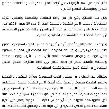
لذي أصبح من أهم الأولويات على أجندة أعمال الحكومات ومنظمات المجتمع
لمدني ومؤسسات القطاع الخاص .
في هذا السياق وقع كل من وزارة الاقتصاد والتخطيط ومجلس الغرف
السعودية ومكتب الأمم المتحدة بالمملكة اليوم الأربعاء 26 مايو 2021م بحي
لسفارات بالرياض، مذكرة تفاهم لتعزيز أُطر التعاون والشراكة بينهم للمساهمة
ي تحقيق أجندة التنمية المستدامة المحلية والعالمية.
تهدف الاتفاقية التي وقَّعها كلٌّ من أمين عام مجلس الغرف السعودية الدكتور
الد بن عثمان اليحيى والمنسقة المقيمة للأمم المتحدة في المملكة السفيرة
اتالي فوستيه والوكيل المساعد لتنمية رأس المال البشري بوزارة الاقتصاد
التخطيط الأستاذ فيصل بن أحمد قطان ،إلى تعزيز مشاركة القطاع الخاص
لسعودي في أجندة الأمم المتحدة للتنمية المستدامة.
ينطلق هذا التعاون بين مجلس الغرف السعودية ووزارة الاقتصاد والتخطيط
الأمم المتحدة مدفوعًا بأهمية ملف أجندة الأمم المتحدة للتنمية المستدامة
بالنسبة للمملكة في إطار رؤية 2030، وتوضيح دور القطاع الخاص السعودي في
عم توجهات التنمية المحلية والعالمية؛ في ضوء الأدوار الاستراتيجية ذات الصلة
لتي تلعبها هذه الجهات، حيث أن مجلس الغرف السعودية يعمل على تعزيز
مساهمة القطاع الخاص السعودي في رؤية 2030 وتحقيق التنمية الاقتصادية