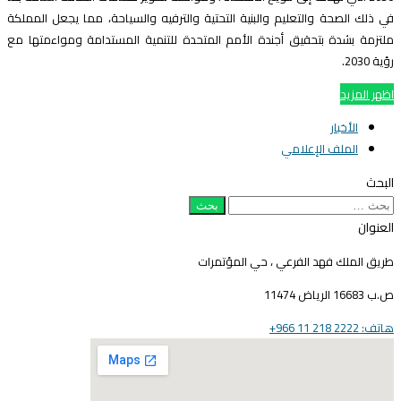
ي ذلك الصحة والتعليم والبنية التحتية والترفيه والسياحة، مما يجعل المملكة
لتزمة بشدة بتحقيق أجندة الأمم المتحدة للتنمية المستدامة ومواءمتها مع
ية 2030.
ظهر المزيد
الأخبار
الملف الإعلامي
لبحث
بحث
ن:
لعنوان
ريق الملك فهد الفرعي ، حي المؤتمرات
16683 الرياض 11474
ف: 2222 218 11 966+