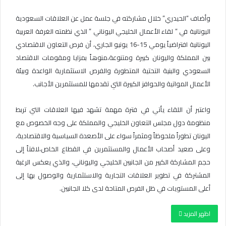
وأضاف “الحيدري” خلال مشاركته في جلسة عمل عن العلاقات السعودية
اليونانية في ” لقاء الأعمال الخليجي اليوناني ” الذي نظمته الغرفة العربية
اليونانية افتراضياً يومي 15-16 يونيو الجاري، أن فرص التعاون الاقتصادي
بين المملكة واليونان كبيرة ومتنوعة،منوهاً بمزايا ومقومات الاقتصاد
السعودي والبنية التحتية المتطورة والفرص الاستثمارية الواعدة وبيئة
الأعمال المواتية والحوافز الكبيرة التي تقدمها للمستثمرين الأجانب.
واعتبر أن اللقاء يأتي في فترة مهمة تشهد فيها العلاقات التي تربط
منظومة دول مجلس التعاون الخليجي والمملكة على وجه الخصوص مع
اليونان تطوراً ملحوظاً ومثمراً سواء على الأصعدة السياسية والاقتصادية،
وعلى صعيد أصحاب الأعمال والمستثمرين في القطاع الخاص،لافتاً إلى
حجم المشاركة الكبير من الجانبين الخليجي واليوناني، والذي يعكس الرغبة
المشتركة في تطوير العلاقات التجارية والاستثمارية والوصول بها إلى
أعلى المستويات في ظل الفرص المتاحة لدى كلا الجانبين.
اظهر المزيد