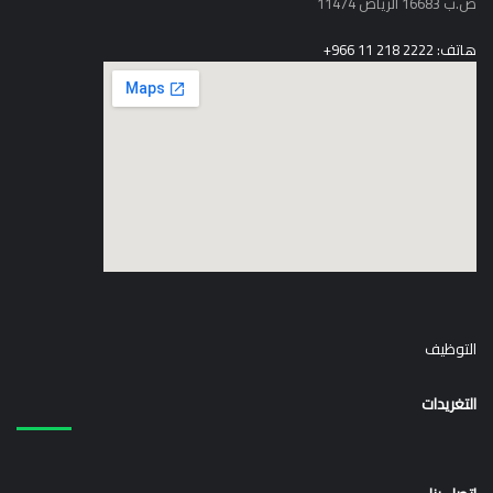
ص.ب 16683 الرياض 11474
هاتف: 2222 218 11 966+
elegant media icon set
التوظيف
التغريدات