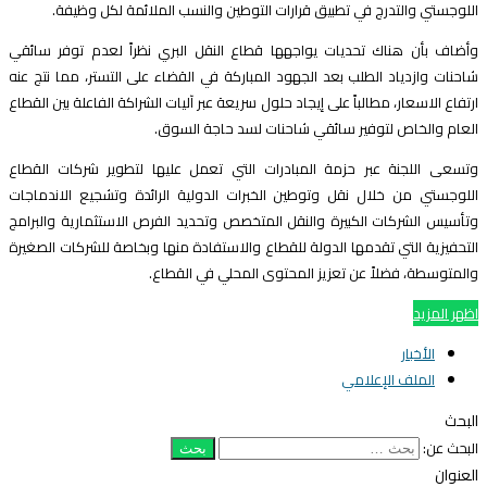
للوجستي والتدرج في تطبيق قرارات التوطين والنسب الملائمة لكل وظيفة.
أضاف بأن هناك تحديات يواجهها قطاع النقل البري نظراً لعدم توفر سائقي
احنات وازدياد الطلب بعد الجهود المباركة في القضاء على التستر، مما نتج عنه
رتفاع الاسعار، مطالباً على إيجاد حلول سريعة عبر آليات الشراكة الفاعلة بين القطاع
لعام والخاص لتوفير سائقي شاحنات لسد حاجة السوق.
تسعى اللجنة عبر حزمة المبادرات التي تعمل عليها لتطوير شركات القطاع
للوجستي من خلال نقل وتوطين الخبرات الدولية الرائدة وتشجيع الاندماجات
تأسيس الشركات الكبيرة والنقل المتخصص وتحديد الفرص الاستثمارية والبرامج
لتحفيزية التي تقدمها الدولة للقطاع والاستفادة منها وبخاصة للشركات الصغيرة
المتوسطة، فضلاً عن تعزيز المحتوى المحلي في القطاع.
ظهر المزيد
الأخبار
الملف الإعلامي
لبحث
لبحث عن:
لعنوان