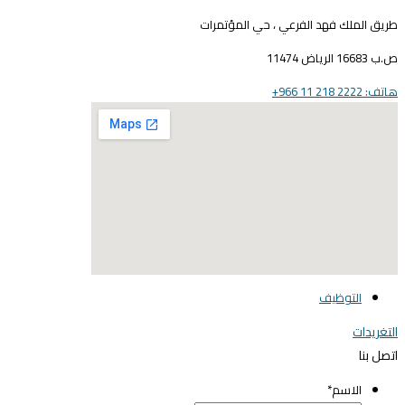
ريق الملك فهد الفرعي ، حي المؤتمرات
16683 الرياض 11474
ف: 2222 218 11 966+
elegant media icon se
التوظيف
لتغريدات
تصل بنا
الاسم
*