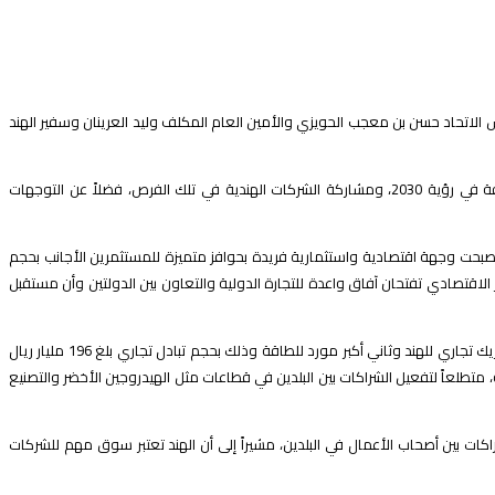
س الاتحاد حسن بن معجب الحويزي والأمين العام المكلف وليد العرينان وسفير الهند
اللقاء انعقد بمشاركة أكثر من (100) من ممثلي الجهات والشركات السعودية والهندية، وجرى خلاله استعراض بيئة وفرص الاستثمار بالمملكة والقطاعات المستهدفة في رؤية 2030، ومشاركة الشركات الهندية في تلك الفرص، فضلاً عن التوجهات
د أصبحت وجهة اقتصادية واستثمارية فريدة بحوافز متميزة للمستثمرين الأجانب بحجم
اً أن الهند لديها رؤية اقتصادية تستهدف تحقيق 2 تريليون دولار سنوياً من إجمالي الصادرات، معتبراً أن رؤية 2030 ومبادرة الممر الاقتصادي تفتحان آفاق واعدة للتجارة الدولية والتعاون بين الدولتين وأن مستقبل
من جهته قال رئيس اتحاد الغرف السعودية حسن الحويزي أن الهند ظلت لأكثر من 75 عاماً في طليعة الشركاء الاقتصاديين الرئيسيين للمملكة، فيما تعد المملكة رابع شريك تجاري للهند وثاني أكبر مورد للطاقة وذلك بحجم تبادل تجاري بلغ 196 مليار ريال
الاستثمارية، متطلعاً لتفعيل الشراكات بين البلدين في قطاعات مثل الهيدروجين الأخضر والتصنيع
ً مهماً في تعزيز العلاقات الاقتصادية وتشجيع الشراكات بين أصحاب الأعمال في البلدين، مشيراً إلى أن الهند تعتبر سوق مهم للشركات