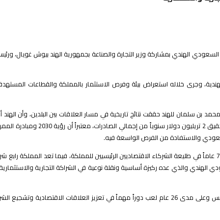
ة السعودي الهندي بمشاركة وزير التجارة والصناعة بجمهورية الهند بيوش غويال، ورئي
ر محمد بن سلمان للهند حققت نتائج تاريخية في مسار العلاقات بين البلدين، وأن الهن
سوق كبير يتجاوز 1.4 مليار نسمة، موضح
السعودي والاستفادة من الفرص الواسعة فيه.
الشراكة الاستراتيجي السعودي الهندي والذي عده ركيزة أساسية ونقلة نوعية في الشراكة التجارية و
إلى ذلك قال رئيس مجلس الأعمال السعودي الهندي عبد العزيز القحطاني أن المجلس وعلى مدى 26 عام لعب دورا