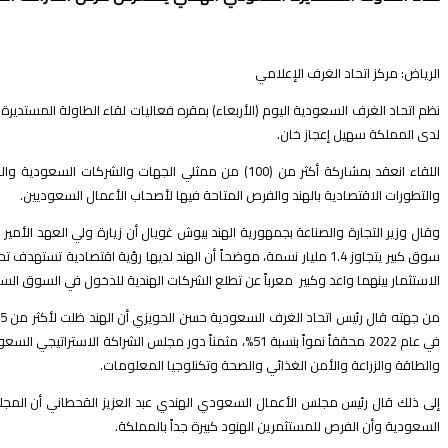
عن
الرياض: مركز اتحاد الغرف الإعلامي
نظم اتحاد الغرف السعودية اليوم (الأربعاء) بمقره فعاليات لقاء الطاولة المستدير
لدى المملكة سهيل إعجاز خان.
والتطورات الاقتصادية بالهند والفرص المتاحة فيها لأصحاب الأعمال السعوديين.
وقال وزير التجارة والصناعة بجمهورية الهند بيوش غويال أن زيارة ولي العهد الأمي
الاستثمار بينهما واعد وكبير معرباً عن تطلع الشركات الهندية للدخول في السوق 
في عام 2022 محققاً نمواً بنسبة 51%، مثمناً دور مجلس 
والطاقة والزراعة والأمن الغذائي والصحة وتكنلوجيا المعلومات.
السعودية وأن الفرص للمستثمرين الهنود كبيرة جداً بالمملكة.