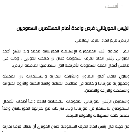
أبحث عن
لرئيس الموريتاني: فرص واعدة أمام المستثمرين السعوديين
لرياض: مركز اتحاد الغرف الإعلامي
لتقي فخامة رئيس الجمهورية الإسلامية الموريتانية محمد ولد الشيخ أحمد
لغزواني برئيس اتحاد الغرف السعودية حسن بن معجب الحويزي ، وذلك على
امش أعمال القمة السعودية الأفريقية التي استضافتها العاصمة الرياض.
تناول اللقاء آفاق التعاون والشراكة التجارية والاستثمارية بين المملكة
جمهورية موريتانيا وبخاصة في قطاعات الصناعة والبنية التحتية والثروة الحيوانية
السمكية والزراعة والتعدين.
استعرض الرئيس الموريتاني المقومات الاقتصادية لبلاده داعياً أصحاب الأعمال
لسعوديين للاستثمار في موريتانيا وبناء شراكات مع نظرائهم الموريتانيين واعداً
تقديم كافة التسهيلات والحوافز اللازمة.
ن جهته قال رئيس اتحاد الغرف السعودية حسن الحويزي أن هناك فرصا تجارية