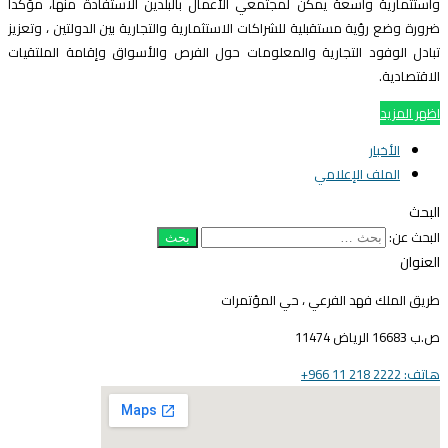
استثمارية واسعة يمكن لمجتمعي الأعمال بالبلدين الاستفادة منها، مؤكداً
رورة وضع رؤية مستقبلية للشراكات الاستثمارية والتجارية بين الدولتين ، وتعزيز
بادل الوفود التجارية والمعلومات حول الفرص والأسواق وإقامة الملتقيات
لاقتصادية.
ظهر المزيد
الأخبار
الملف الإعلامي
لبحث
لبحث عن:
لعنوان
ريق الملك فهد الفرعي ، حي المؤتمرات
16683 الرياض 11474
ف: 2222 218 11 966+