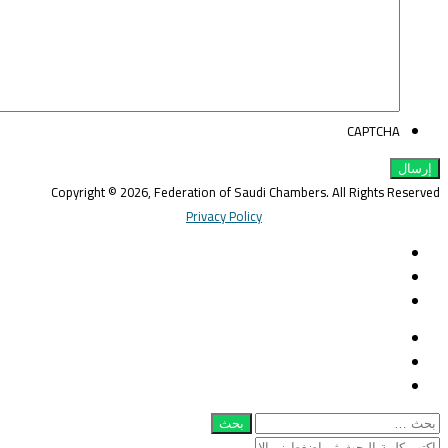
CAPTCHA
Copyright © 2026, Federation of Saudi Chambers. All Rights Reserve
Privacy Policy
Twitter
LinkedIn
YouTube
غلاق
Twitter
لذهاب
LinkedIn
ى
YouTube
أعلى
بحث
ن:
غلاق