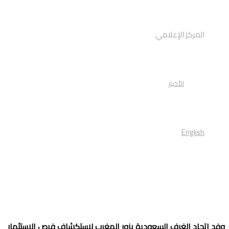
المركز الإعلامي
الأخبار
English
أبحث
فد اتحاد الغرف السعودية يزور المغرب لاستكشاف فرص الاستثمار