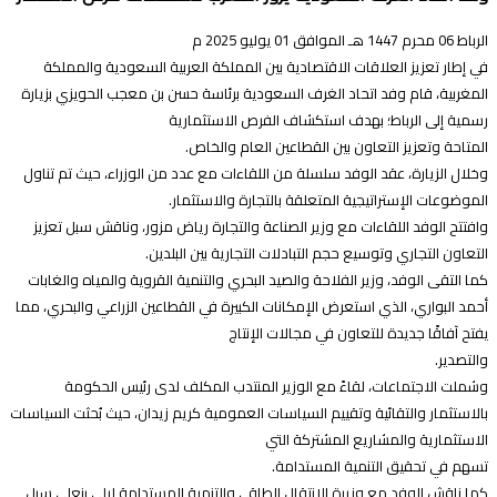
عن
0 محرم 1447 هـ الموافق 01 يوليو 2025 م
ي إطار تعزيز العلاقات الاقتصادية بين المملكة العربية السعودية والمملكة
لمغربية، قام وفد اتحاد الغرف السعودية برئاسة حسن بن معجب الحويزي بزيارة
سمية إلى الرباط؛ بهدف استكشاف الفرص الاستثمارية
لمتاحة وتعزيز التعاون بين القطاعين العام والخاص.
خلال الزيارة، عقد الوفد سلسلة من اللقاءات مع عدد من الوزراء، حيث تم تناول
لموضوعات الإستراتيجية المتعلقة بالتجارة والاستثمار.
افتتح الوفد اللقاءات مع وزير الصناعة والتجارة رياض مزور، وناقش سبل تعزيز
لتعاون التجاري وتوسيع حجم التبادلات التجارية بين البلدين.
ما التقى الوفد، وزير الفلاحة والصيد البحري والتنمية القروية والمياه والغابات
حمد البواري، الذي استعرض الإمكانات الكبيرة في القطاعين الزراعي والبحري، مما
فتح آفاقًا جديدة للتعاون في مجالات الإنتاج
التصدير.
شملت الاجتماعات، لقاءً مع الوزير المنتدب المكلف لدى رئيس الحكومة
الاستثمار والتقائية وتقييم السياسات العمومية كريم زيدان، حيث بُحثت السياسات
لاستثمارية والمشاريع المشتركة التي
سهم في تحقيق التنمية المستدامة.
ما ناقش الوفد مع وزيرة الانتقال الطاقي والتنمية المستدامة ليلى بنعلي سبل