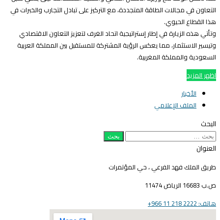
لتعاون في مجالات الطاقة المتجددة، مع التركيز على تبادل التجارب والخبرات في
ذا القطاع الحيوي.
تأتي هذه الزيارة في إطار إستراتيجية اتحاد الغرف لتعزيز التعاون الاقتصادي
تيسير الاستثمار، مما يعكس الرؤية المشتركة للمستقبل بين المملكة العربية
لسعودية والمملكة المغربية.
ظهر المزيد
الأخبار
الملف الإعلامي
لبحث
بحث
ن:
لعنوان
ريق الملك فهد الفرعي ، حي المؤتمرات
16683 الرياض 11474
ف: 2222 218 11 966+