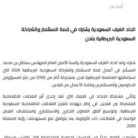
أبحث عن
تحاد الغرف السعودية يشارك في قمة الاستثمار والشراكة
لسعودية البريطانية بلندن
ارك وفد اتحاد الغرف السعودية برئاسة الأمين العام المهندس سلطان بن محمد
المسلّم، في أعمال قمة الاستثمار والشراكة السعودية البريطانية 2026 التي
استضافتها العاصمة البريطانية لندن، بمشاركة أكثر من (350) من كبار المسؤولين
لحكوميين والمستثمرين وقادة الأعمال من البلدين.
تأتي مشاركة الاتحاد في القمة، التي تعد إحدى أبرز المنصات الاقتصادية
لمشتركة بين البلدين، في إطار جهوده لتعزيز العلاقات الاقتصادية السعودية
لبريطانية، وتوسيع آفاق التعاون التجاري والاستثماري واستكشاف الفرص
لواعدة في القطاعات ذات الأولوية، بما يتوافق مع مستهدفات رؤية المملكة
2030
شهدت القمة عددًا من الجلسات الحوارية المتخصصة التي ناقشت مستقبل