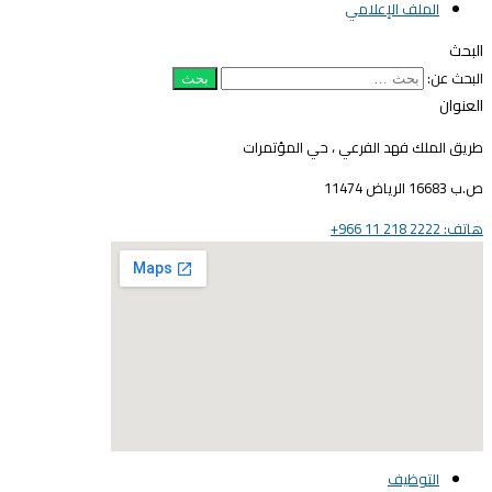
الملف الإعلامي
لبحث
لبحث عن:
لعنوان
ريق الملك فهد الفرعي ، حي المؤتمرات
16683 الرياض 11474
ف: 2222 218 11 966+
elegant media icon se
التوظيف