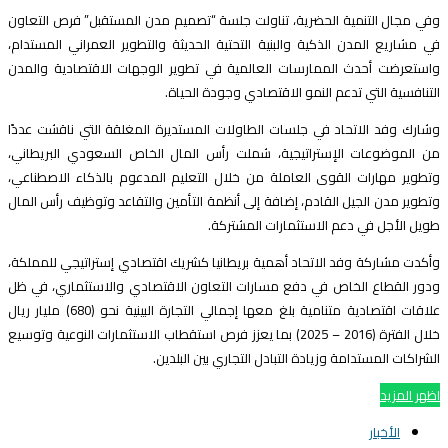
في مجال التنمية الحضرية، تناولت جلسة “تصميم مدن المستقبل” فرص التعاون
ي مشاريع المدن الذكية والبنية التحتية الحديثة والتطوير العمراني المستدام،
استعرضت أحدث الممارسات العالمية في تطوير الوجهات الاقتصادية والمدن
لتنافسية التي تدعم النمو الاقتصادي وجودة الحياة.
شارك وفد الاتحاد في جلسات الطاولات المستديرة المغلقة التي ناقشت عددًا
ن الموضوعات الإستراتيجية، شملت رأس المال الخاص السعودي البريطاني،
تطوير مهارات القوى العاملة من خلال التعليم المدعوم بالذكاء الاصطناعي،
تطوير مدن الجيل القادم، إضافة إلى أنظمة التأمين والتقاعد وتوظيف رأس المال
ويل الأجل في دعم الاستثمارات المشتركة.
أكدت مشاركة وفد الاتحاد أهمية بريطانيا كشريك اقتصادي إستراتيجي للمملكة،
دور القطاع الخاص في دفع مسارات التعاون الاقتصادي والاستثماري، في ظل
علاقات اقتصادية متنامية بلغ معها إجمالي التجارة البينية نحو (680) مليار ريال
خلال الفترة (2016 – 2025) بما يعزز فرص استقطاب الاستثمارات النوعية وتوسيع
لشراكات المستدامة وزيادة التبادل التجاري بين البلدين.
ظهر المزيد
الأخبار