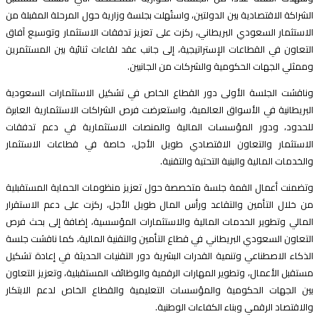
لشراكة الاقتصادية بين الدولتين، واستُهلت بجلسة وزارية حول المرحلة المقبلة من
لاستثمار السعودي البريطاني، ركزت على تعزيز تدفقات الاستثمار وتوسيع آفاق
لتعاون في القطاعات الإستراتيجية، إلى جانب عقد لقاءات ثنائية بين المستثمرين
ممثلي الجهات الحكومية والشركات من الجانبين.
ناقشت الجلسة الأولى دور القطاع الخاص في تشكيل الاستثمارات السعودية
لبريطانية في الأسواق العالمية، واستعرضت فرص الشراكات الاستثمارية العابرة
لحدود، ودور المؤسسات المالية والمنصات الاستثمارية في دعم تدفقات
لاستثمار والتعاون الاقتصادي طويل الأجل، خاصة في قطاعات الاستثمار
الخدمات المالية والبنية التحتية والتقنية.
تضمنت أعمال القمة جلسة متخصصة حول تعزيز منظومات الحماية المستقبلية
ن خلال التأمين والتقاعد ورأس المال طويل الأجل، ركزت على دعم الاستقرار
لمالي وتطوير الخدمات المالية والاستثمارات المؤسسية، إضافة إلى بحث فرص
لتعاون السعودي البريطاني في قطاع التأمين والتقنية المالية، كما ناقشت جلسة
لذكاء الاصطناعي وتنمية القدرات البشرية دور التقنيات الحديثة في إعادة تشكيل
ستقبل الأعمال، وتطوير المهارات الرقمية والوظائف المستقبلية، وتعزيز التعاون
ين الجهات الحكومية والمؤسسات التعليمية والقطاع الخاص لدعم الابتكار
الاقتصاد الرقمي وبناء الكفاءات الوطنية.