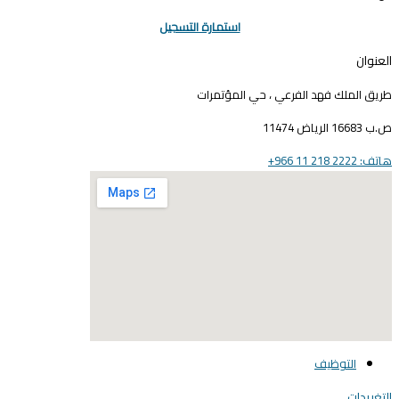
استمارة التسجيل
لعنوان
ريق الملك فهد الفرعي ، حي المؤتمرات
16683 الرياض 11474
ف: 2222 218 11 966+
elegant media icon se
التوظيف
لتغريدات