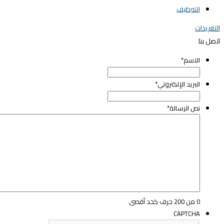
التوظيف
لتغريدات
تصل بنا
الاسم
*
elegant media icon se
البريد الإلكتروني
*
نص الرسالة
*
0 من 200 حرف كحد أقصى
CAPTCHA