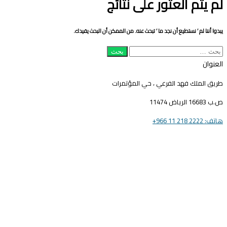
م يتم العثور على نتائج
عن
دوا أننا لم ’ نستطيع أن نجد ما ’ تبحث عنه. من الممكن أن البحث يفيدك.
بحث
ن:
لعنوان
ريق الملك فهد الفرعي ، حي المؤتمرات
16683 الرياض 11474
ف: 2222 218 11 966+