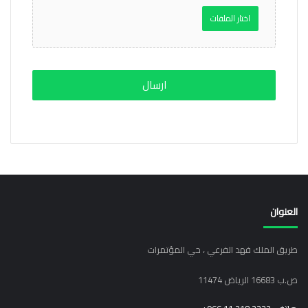
العنوان
طريق الملك فهد الفرعي ، حي المؤتمرات
ص.ب 16683 الرياض 11474