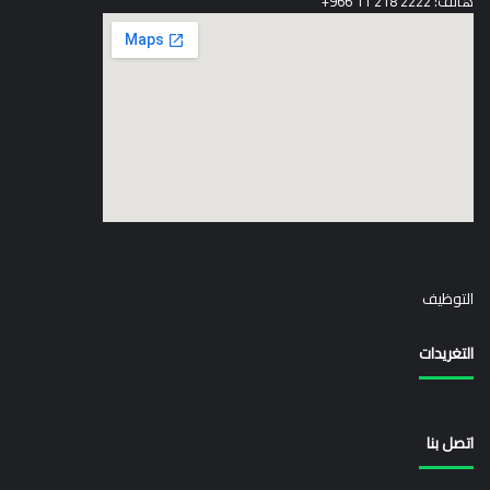
هاتف: 2222 218 11 966+
elegant media icon set
التوظيف
التغريدات
اتصل بنا