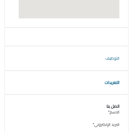
elegant media icon set
التوظيف
التغريدات
اتصل بنا
الاسم
*
البريد الإلكتروني
*