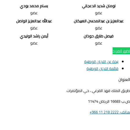
نومان شديد الدعجاني
بسام محمد بودي
عضو
عضو
عبدالعزيز بن عبدالمحسن العبيكان
عبدالله عبدالعزيز الواصل
عضو
عضو
فيصل طارق حوذان
أيمن راشد الوليدي
عضو
عضو
ظهر المزيد
نبذة عن اللجان الوطنية
قائمة اللجان الوطنية
لعنوان
ريق الملك فهد الفرعي ، حي المؤتمرات
16683 الرياض 11474
ف: 2222 218 11 966+