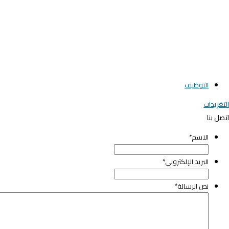
التوظيف
لتغريدات
تصل بنا
الاسم
*
elegant media icon se
البريد الإلكتروني
*
نص الرسالة
*