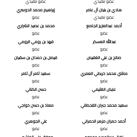
عضو تنفيذي
عضو تنفيذي
هادي بن بنيان آل عامر
إبراهيم محمد الدوسري
عضو تنفيذي
عضو
أحمد عبدالعزيز الجامع
محمد بن عصيد الشراري
عضو
عضو
عبدالله العسكر
فهد بن رومي الرومي
عضو
عضو
صالح بن علي الغفيص
فيصل بن حمدان بن سقيان
عضو
عضو
ماشي محمد خربطي العمري
سعيد ثامر آل ثامر
عضو
عضو
عايض الغثيمي
حسن الكناني
عضو
عضو
سعيد محمد جبران القحطاني
معاذ بن حسن خواجي
عضو
عضو
أحمد حمران مزهر الحمراني
علي الجوهري
عضو
عضو
نضال عبدالمجيد جمجوم
موفق علي الهاشمي