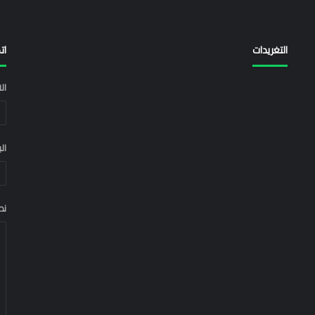
التغريدات
ات
ال
ال
نص