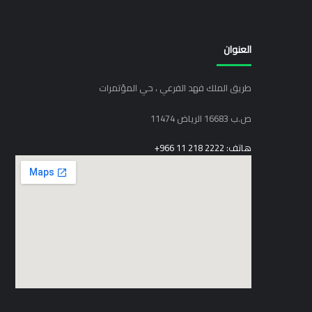
العنوان
طريق الملك فهد الفرعي ، حي المؤتمرات
ص.ب 16683 الرياض 11474
هاتف: 2222 218 11 966+
elegant media icon set