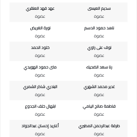
سديم العيسى
عهد فهد العنقري
عضوة
عضوة
ناهد حمود الدسم
نورة الغريض
عضوة
عضوة
نوف على راوي
خلود الحمد
عضوة
عضوة
رنا سعد الضحيك
منى حمود الهويدي
عضوة
عضوة
غدير محمد الشهري
البندري شاكر الشمري
عضوة
عضوة
فاطمة صالح اليامي
ابتهال خلف الجدوع
عضوة
عضوة
طرفة عبدالرحمن المطيري
أغاريد إحسان عبدالجواد
عضوة
عضوة