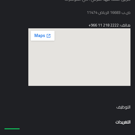
ص.ب 16683 الرياض 11474
هاتف: 2222 218 11 966+
elegant media icon set
التوظيف
التغريدات