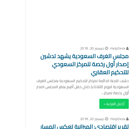
HelpDesk
ديسمبر 30, 2018
مجلس الغرف السعودية يشهد تدشين
إصدار أول رخصة للمركز السعودي
للتحكيم العقاري
دشنت اللجنة الدائمة لمراكز التحكيم السعودية بمجلس الغرف
السعودية اليوم (الثلاثاء) خلال حفل أقيم بمقر المجلس اصدار
أول رخصة لمركز…
أكمل القراءة »
HelpDesk
ديسمبر 20, 2018
تقرير اقتصادي: الميزانية تعكس المسار