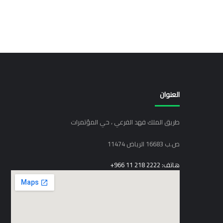
العنوان
طريق الملك فهد الفرعي ، حي المؤتمرات
ص.ب 16683 الرياض 11474
هاتف: 2222 218 11 966+