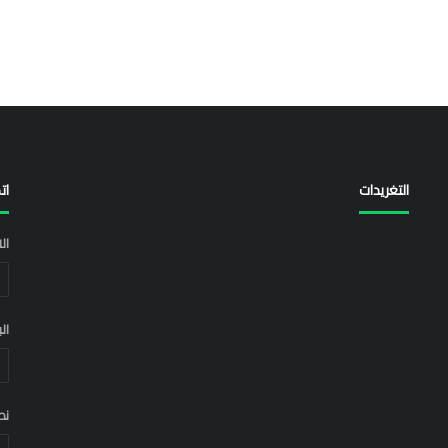
التغريدات
ات
ال
ال
نص