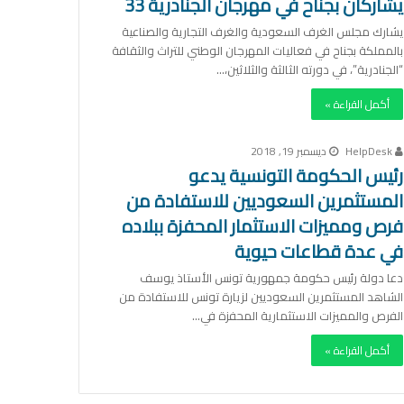
يشاركان بجناح في مهرجان الجنادرية 33
يشارك مجلس الغرف السعودية والغرف التجارية والصناعية
بالمملكة بجناح في فعاليات المهرجان الوطني للتراث والثقافة
“الجنادرية”، في دورته الثالثة والثلاثين،…
أكمل القراءة »
HelpDesk
ديسمبر 19, 2018
رئيس الحكومة التونسية يدعو
المستثمرين السعوديين للاستفادة من
فرص ومميزات الاستثمار المحفزة ببلاده
في عدة قطاعات حيوية
دعا دولة رئيس حكومة جمهورية تونس الأستاذ يوسف
الشاهد المستثمرين السعوديين لزيارة تونس للاستفادة من
الفرص والمميزات الاستثمارية المحفزة في…
أكمل القراءة »